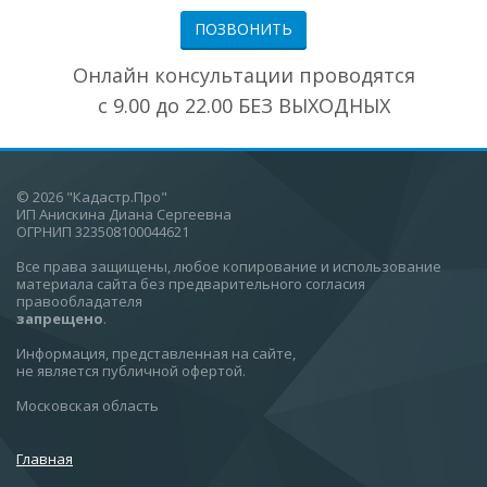
ПОЗВОНИТЬ
Онлайн консультации проводятся
с 9.00 до 22.00 БЕЗ ВЫХОДНЫХ
© 2026 "Кадастр.Про"
ИП Анискина Диана Сергеевна
ОГРНИП 323508100044621
Все права защищены, любое копирование и использование
материала сайта без предварительного согласия
правообладателя
запрещено
.
Информация, представленная на сайте,
не является публичной офертой.
Московская область
Главная